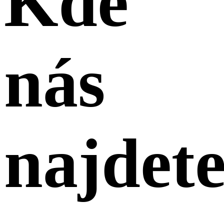
Kde
nás
najdet