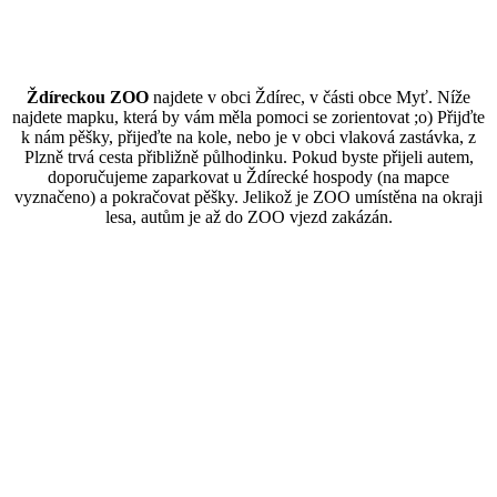
Ždíreckou ZOO
najdete v obci Ždírec, v části obce Myť. Níže
najdete mapku, která by vám měla pomoci se zorientovat ;o) Přijďte
k nám pěšky, přijeďte na kole, nebo je v obci vlaková zastávka, z
Plzně trvá cesta přibližně půlhodinku. Pokud byste přijeli autem,
doporučujeme zaparkovat u Ždírecké hospody (na mapce
vyznačeno) a pokračovat pěšky. Jelikož je ZOO umístěna na okraji
lesa, autům je až do ZOO vjezd zakázán.