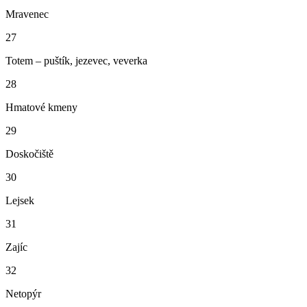
Mravenec
27
Totem – puštík, jezevec, veverka
28
Hmatové kmeny
29
Doskočiště
30
Lejsek
31
Zajíc
32
Netopýr