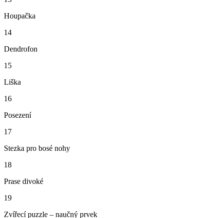
Houpačka
14
Dendrofon
15
Liška
16
Posezení
17
Stezka pro bosé nohy
18
Prase divoké
19
Zvířecí puzzle – naučný prvek