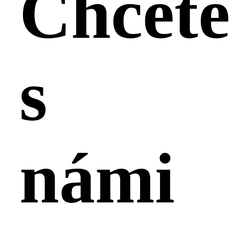
Chcet
s
námi