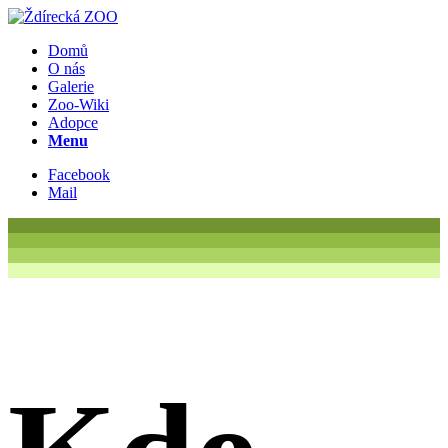
Domů
O nás
Galerie
Zoo-Wiki
Adopce
Menu
Facebook
Mail