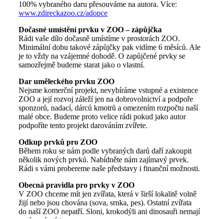
100% vybraného daru přesouváme na autora. Více:
www.zdireckazoo.cz/adopce
Dočasné umístění prvku v ZOO – zápůjčka
Rádi vaše dílo dočasně umístíme v prostorách ZOO.
Minimální dobu takové zápůjčky pak vidíme 6 měsíců. Ale
je to vždy na vzájemné dohodě. O zapůjčené prvky se
samozřejmě budeme starat jako o vlastní.
Dar uměleckého prvku ZOO
Nejsme komerční projekt, nevybíráme vstupné a existence
ZOO a její rozvoj záleží jen na dobrovolnictví a podpoře
sponzorů, nadací, dárců kmotrů a omezením rozpočtu naší
malé obce. Budeme proto velice rádi pokud jako autor
podpoříte tento projekt darováním zvířete.
Odkup prvků pro ZOO
Během roku se nám podle vybraných darů daří zakoupit
několik nových prvků. Nabídněte nám zajímavý prvek.
Rádi s vámi probereme naše představy i finanční možnosti.
Obecná pravidla pro prvky v ZOO
V ZOO chceme mít jen zvířata, která v širší lokalitě volně
žijí nebo jsou chována (sova, srnka, pes). Ostatní zvířata
do naší ZOO nepatří. Sloni, krokodýli ani dinosauři nemají