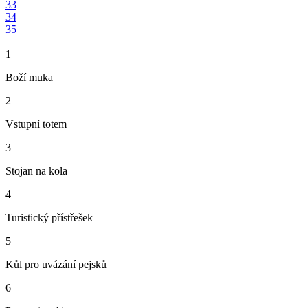
33
34
35
1
Boží muka
2
Vstupní totem
3
Stojan na kola
4
Turistický přístřešek
5
Kůl pro uvázání pejsků
6