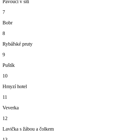
Pavouci v síti
7
Bobr
8
Rybářské pruty
9
Puštík
10
Hmyzí hotel
11
Veverka
12
Lavička s žábou a čolkem
13