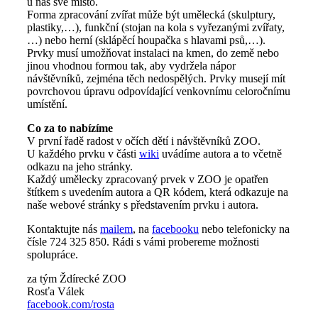
u nás své místo.
Forma zpracování zvířat může být umělecká (skulptury,
plastiky,…), funkční (stojan na kola s vyřezanými zvířaty,
…) nebo herní (sklápěcí houpačka s hlavami psů,…).
Prvky musí umožňovat instalaci na kmen, do země nebo
jinou vhodnou formou tak, aby vydržela nápor
návštěvníků, zejména těch nedospělých. Prvky musejí mít
povrchovou úpravu odpovídající venkovnímu celoročnímu
umístění.
Co za to nabízíme
V první řadě radost v očích dětí i návštěvníků ZOO.
U každého prvku v části
wiki
uvádíme autora a to včetně
odkazu na jeho stránky.
Každý umělecky zpracovaný prvek v ZOO je opatřen
štítkem s uvedením autora a QR kódem, která odkazuje na
naše webové stránky s představením prvku i autora.
Kontaktujte nás
mailem
, na
facebooku
nebo telefonicky na
čísle 724 325 850. Rádi s vámi probereme možnosti
spolupráce.
za tým Ždírecké ZOO
Rosťa Válek
facebook.com/rosta