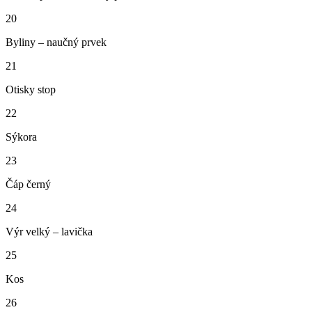
20
Byliny – naučný prvek
21
Otisky stop
22
Sýkora
23
Čáp černý
24
Výr velký – lavička
25
Kos
26