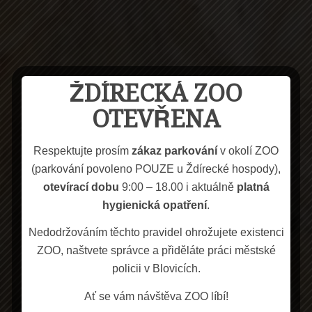
ŽDÍRECKÁ ZOO
OTEVŘENA
Respektujte prosím
zákaz
parkování
v okolí ZOO
(parkování povoleno POUZE u Ždírecké hospody),
otevírací dobu
9:00 – 18.00 i aktuálně
platná
hygienická opatření
.
Nedodržováním těchto pravidel ohrožujete existenci
ZOO, naštvete správce a přiděláte práci městské
policii v Blovicích.
Ať se vám návštěva ZOO líbí!
Vítejte!